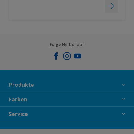
Folge Herbol auf
Produkte
FASSADENFARBEN
Farben
INNENFARBEN
KOLLEKTIONEN
Service
LACKE
FARBTRENDS
HOLZSCHUTZ
KONTAKT
FARBBERATUNG
GEWEBESYSTEM