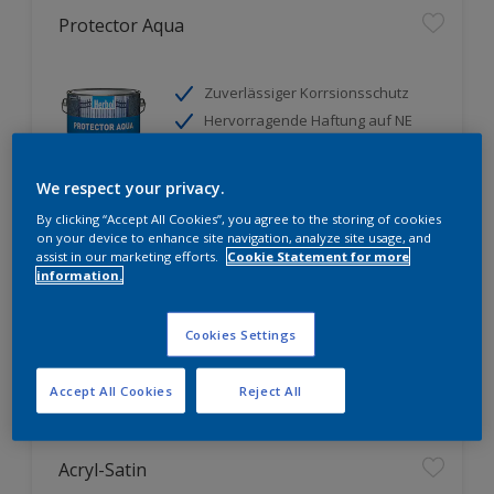
Protector Aqua
Zuverlässiger Korrsionsschutz
Hervorragende Haftung auf NE
Metallen (Zink, Aluminium) und
Eisen
We respect your privacy.
Hohe optimale
Farbtonbeständigkeit (nach BFS-
By clicking “Accept All Cookies”, you agree to the storing of cookies
Merkblatt Nr. 26 Klasse A) durch
on your device to enhance site navigation, analyze site usage, and
Acryl-Bindemittel
assist in our marketing efforts.
Cookie Statement for more
information.
Nur beim Händler erhältlich
Cookies Settings
Accept All Cookies
Reject All
Acryl-Satin