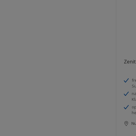
Zenit
fr
S
na
Kl
op
h
Nu