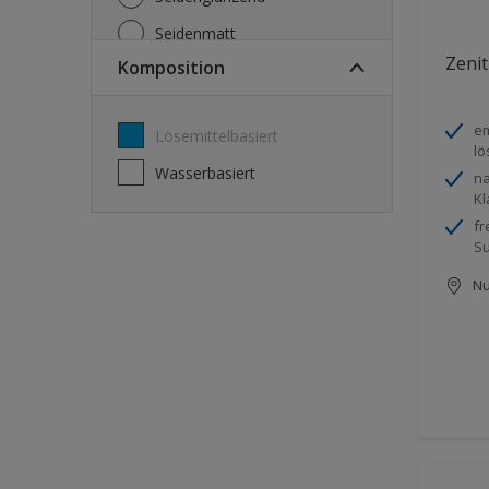
Seidenmatt
Zenit
Komposition
Seidenmatt, Seidenglänzend
Stumpfmatt
em
lösemittelbasiert
Tuchmatt
lö
wasserbasiert
na
Kl
fr
S
Nu