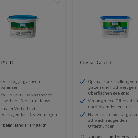
 PU 10
Classic Grund
ei von fogging-aktiven
Optimal zur Erstellung von
ubstanzen
glatten und hochwertigen
Oberflächen geeignet
ch DIN EN 13300 Nassabrieb-
asse 1 und Deckkraft-Klasse 1
Verlängert die Offenzeit f
nachfolgenden Anstrich
timaler Verlauf bei
ervorragendem Deckvermögen
Haftvermittelnd auf glatte
schwach saugenden
r beim Händler erhältlich
Untergründen
Nur beim Händler erhältlic