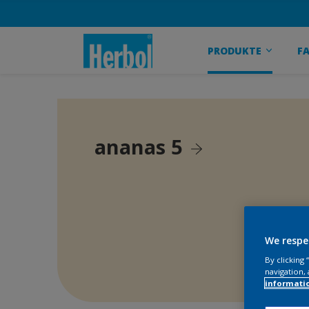
PRODUKTE
F
ananas 5
We respe
By clicking
navigation, 
informati