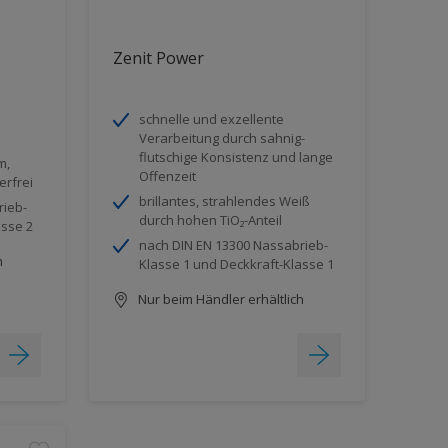
Zenit Power
schnelle und exzellente
Verarbeitung durch sahnig-
flutschige Konsistenz und lange
m,
Offenzeit
erfrei
brillantes, strahlendes Weiß
rieb-
durch hohen TiO₂-Anteil
asse 2
nach DIN EN 13300 Nassabrieb-
h
Klasse 1 und Deckkraft-Klasse 1
Nur beim Händler erhältlich