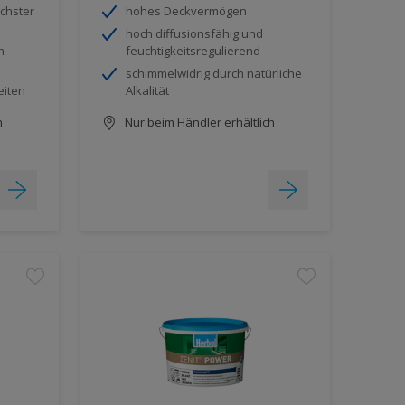
chster
hohes Deckvermögen
hoch diffusionsfähig und
h
feuchtigkeitsregulierend
schimmelwidrig durch natürliche
eiten
Alkalität
h
Nur beim Händler erhältlich