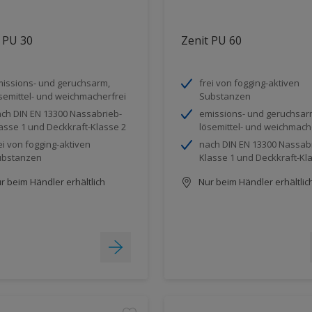
 PU 30
Zenit PU 60
issions- und geruchsarm,
frei von fogging-aktiven
semittel- und weichmacherfrei
Substanzen
ch DIN EN 13300 Nassabrieb-
emissions- und geruchsar
asse 1 und Deckkraft-Klasse 2
lösemittel- und weichmach
ei von fogging-aktiven
nach DIN EN 13300 Nassab
ubstanzen
Klasse 1 und Deckkraft-Kl
r beim Händler erhältlich
Nur beim Händler erhältlic