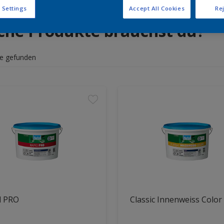
 Settings
Accept All Cookies
Rej
che Produkte brauchst du?
e gefunden
d PRO
Classic Innenweiss Color