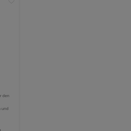
ür den
n und
h