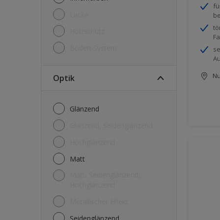
fü
Lacke
be
tö
Holzschutz
Fa
Boden-System
se
Au
Nu
Optik
Glänzend
Glänzend, Seidenglänzend
Hochglänzend
Matt
Matt, Seidenglänzend,
Hochglänzend
Metallischer Effekt
Seidenglänzend