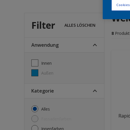
Cookies
Wel
Filter
ALLES LÖSCHEN
8
Produkt
Anwendung
Innen
Außen
Kategorie
Alles
Rapi
Fassadenfarben
Innenfarben