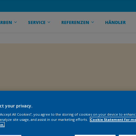
ARBEN
SERVICE
REFERENZEN
HÄNDLER
ct your privacy.
 “Accept All Cookies”, you agree to the storing of cookies on your device to enhanc
analyze site usage, and assist in our marketing efforts.
Cookie Statement for m
on.