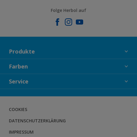
Folge Herbol auf
Produkte
FASSADENFARBEN
Farben
INNENFARBEN
KOLLEKTIONEN
Service
LACKE
FARBTRENDS
HOLZSCHUTZ
KONTAKT
FARBBERATUNG
GEWEBESYSTEM
HERBOL NACHRICHTEN
COOKIES
BODENSYSTEM
HERBOL WERBEMITTELSHOP
DATENSCHUTZERKLÄRUNG
SCHULUNGEN
IMPRESSUM