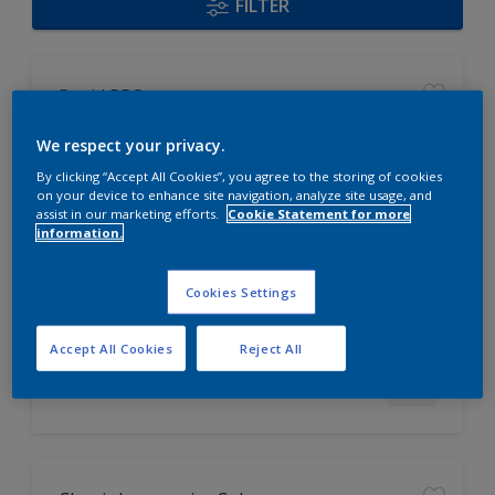
FILTER
Rapid PRO
We respect your privacy.
für schöne, stumpfmatte und
By clicking “Accept All Cookies”, you agree to the storing of cookies
beanspruchte Oberflächen
on your device to enhance site navigation, analyze site usage, and
tönbare Innenfarbe mit höchster
assist in our marketing efforts.
Cookie Statement for more
Farbtongenauigkeit
information.
sehr gute
Ausbesserungseigenschaften
Cookies Settings
Nur beim Händler erhältlich
Accept All Cookies
Reject All