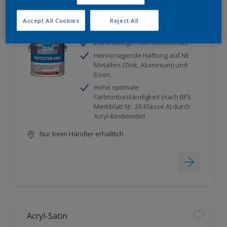
Protector Aqua
Accept All Cookies
Reject All
Zuverlässiger Korrsionsschutz
Hervorragende Haftung auf NE
Metallen (Zink, Aluminium) und
Eisen
Hohe optimale
Farbtonbeständigkeit (nach BFS-
Merkblatt Nr. 26 Klasse A) durch
Acryl-Bindemittel
Nur beim Händler erhältlich
Acryl-Satin