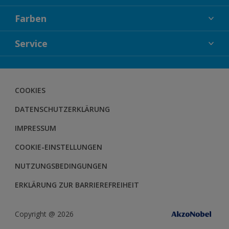
FASSADENFARBEN
Farben
INNENFARBEN
KOLLEKTIONEN
Service
LACKE
FARBTRENDS
HOLZSCHUTZ
KONTAKT
FARBBERATUNG
GEWEBESYSTEM
HERBOL NACHRICHTEN
COOKIES
BODENSYSTEM
HERBOL WERBEMITTELSHOP
DATENSCHUTZERKLÄRUNG
SCHULUNGEN
IMPRESSUM
COOKIE-EINSTELLUNGEN
NUTZUNGSBEDINGUNGEN
ERKLÄRUNG ZUR BARRIEREFREIHEIT
Copyright @ 2026