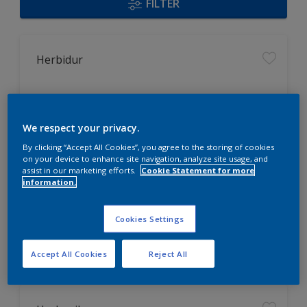
FILTER
Herbidur
Für matte Oberflächen mit hoher
Farbtonstabilität
We respect your privacy.
Hervorragende Oberflächenoptik
durch strukturerhaltende
By clicking “Accept All Cookies”, you agree to the storing of cookies
Eigenschaften
on your device to enhance site navigation, analyze site usage, and
assist in our marketing efforts.
Cookie Statement for more
Geringe Verschmutzungsneigung
information.
Nur beim Händler erhältlich
Cookies Settings
Accept All Cookies
Reject All