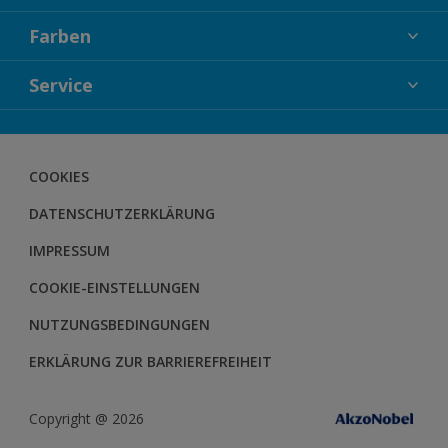
FASSADENFARBEN
Farben
INNENFARBEN
KOLLEKTIONEN
Service
LACKE
FARBTRENDS
HOLZSCHUTZ
KONTAKT
FARBBERATUNG
GEWEBESYSTEM
HERBOL NACHRICHTEN
COOKIES
BODENSYSTEM
HERBOL WERBEMITTELSHOP
DATENSCHUTZERKLÄRUNG
SCHULUNGEN
IMPRESSUM
COOKIE-EINSTELLUNGEN
NUTZUNGSBEDINGUNGEN
ERKLÄRUNG ZUR BARRIEREFREIHEIT
Copyright @ 2026