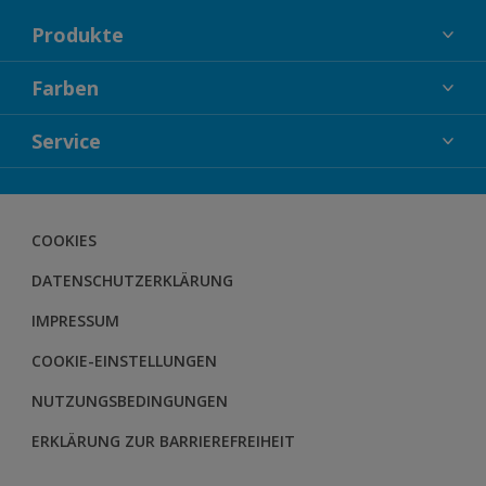
Produkte
FASSADENFARBEN
Farben
INNENFARBEN
KOLLEKTIONEN
Service
LACKE
FARBTRENDS
HOLZSCHUTZ
KONTAKT
FARBBERATUNG
GEWEBESYSTEM
HERBOL NACHRICHTEN
COOKIES
BODENSYSTEM
HERBOL WERBEMITTELSHOP
DATENSCHUTZERKLÄRUNG
SCHULUNGEN
IMPRESSUM
COOKIE-EINSTELLUNGEN
NUTZUNGSBEDINGUNGEN
ERKLÄRUNG ZUR BARRIEREFREIHEIT