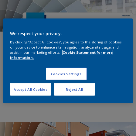
We respect your privacy.
Farbe und Fassade
By clicking “Accept All Cookies”, you agree to the storing of cookies
on your device to enhance site navigation, analyze site usage, and
assist in our marketing efforts.
Cookie Statement for more
information.
584 aufeinander abgestimmte Farben für die
Gestaltung von Fassaden- und Lackflächen.
Cookies Settings
MEHR ERFAHREN
Accept All Cookies
Reject All