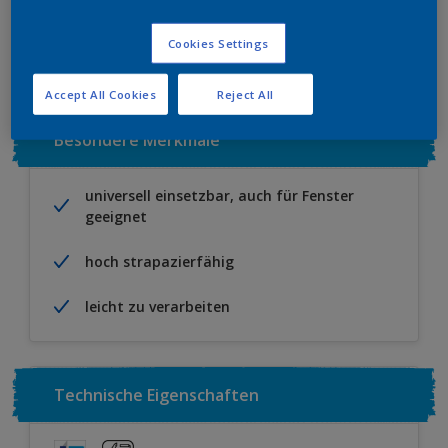
Zu Projekt hinzufügen
EINEN HÄNDLER FINDEN
Cookies Settings
Accept All Cookies
Reject All
Besondere Merkmale
universell einsetzbar, auch für Fenster
geeignet
hoch strapazierfähig
leicht zu verarbeiten
Technische Eigenschaften