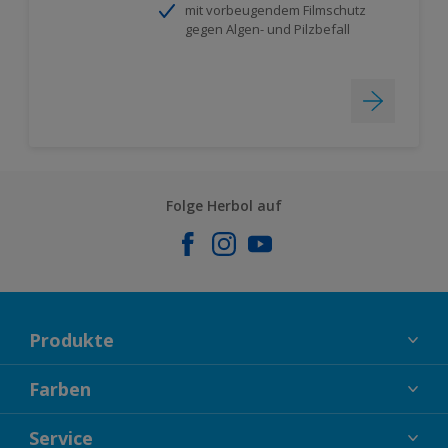
mit vorbeugendem Filmschutz
gegen Algen- und Pilzbefall
Folge Herbol auf
Produkte
FASSADENFARBEN
Farben
INNENFARBEN
KOLLEKTIONEN
Service
LACKE