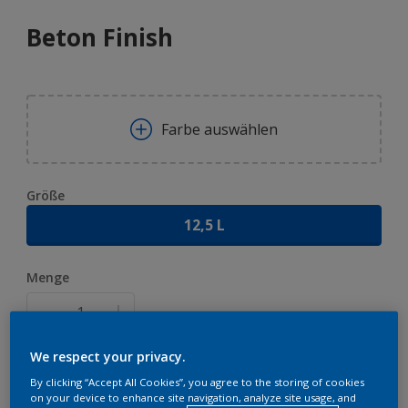
Beton Finish
Farbe auswählen
Größe
12,5 L
Menge
We respect your privacy.
ZUR EINKAUFSLISTE HINZUFÜGEN
By clicking “Accept All Cookies”, you agree to the storing of cookies
on your device to enhance site navigation, analyze site usage, and