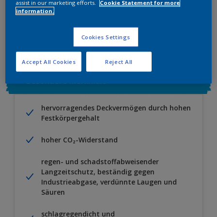
assist in our marketing efforts.
Cookie Statement for more
information.
Zu Projekt hinzufügen
EINEN HÄNDLER FINDEN
Cookies Settings
Accept All Cookies
Reject All
Besondere Merkmale
hervorragendes Deckvermögen durch hohen
Festkörpergehalt
hoher CO₂-Widerstand
regen- und schadstoffabweisender
Langzeitschutz, beständig gegen
Industrieabgase, verdünnte Laugen und
Säuren
schlagregendicht und