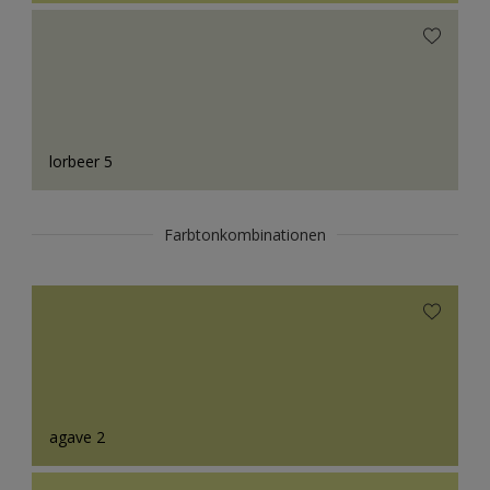
lorbeer 5
Farbtonkombinationen
agave 2