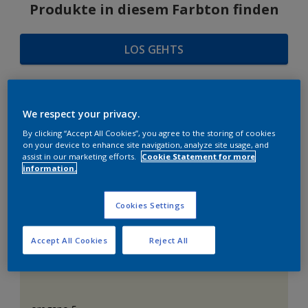
Produkte in diesem Farbton finden
LOS GEHTS
We respect your privacy.
FARBAUSWAHL
By clicking “Accept All Cookies”, you agree to the storing of cookies
on your device to enhance site navigation, analyze site usage, and
assist in our marketing efforts.
Cookie Statement for more
information.
Das perfekte Weiß
Cookies Settings
Accept All Cookies
Reject All