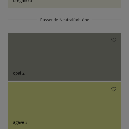
oregano 5
Passende Neutralfarbtöne
opal 2
agave 3