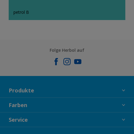
petrol B
Folge Herbol auf
Produkte
FASSADENFARBEN
Farben
INNENFARBEN
KOLLEKTIONEN
Service
LACKE
FARBTRENDS
HOLZSCHUTZ
KONTAKT