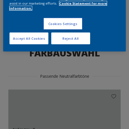
Produkte in diesem Farbton finden
assist in our marketing efforts.
Cookie Statement for more
information.
LOS GEHTS
Cookies Settings
Accept All Cookies
Reject All
FARBAUSWAHL
Passende Neutralfarbtöne