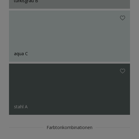
türkisgrau B
aqua C
stahl A
Farbtonkombinationen