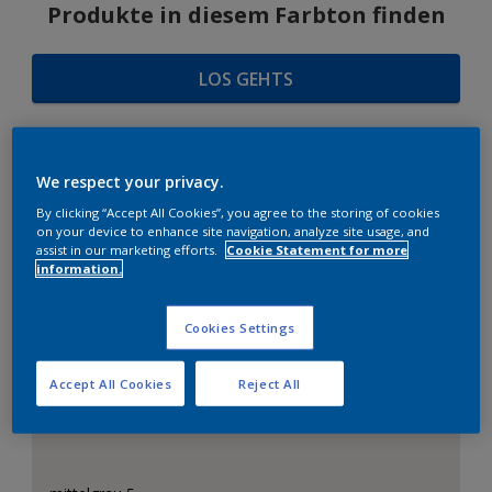
Produkte in diesem Farbton finden
LOS GEHTS
We respect your privacy.
FARBAUSWAHL
By clicking “Accept All Cookies”, you agree to the storing of cookies
on your device to enhance site navigation, analyze site usage, and
assist in our marketing efforts.
Cookie Statement for more
information.
Das perfekte Weiß
Cookies Settings
Accept All Cookies
Reject All