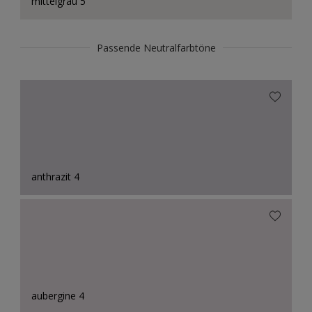
mittelgrau 5
Passende Neutralfarbtöne
anthrazit 4
aubergine 4