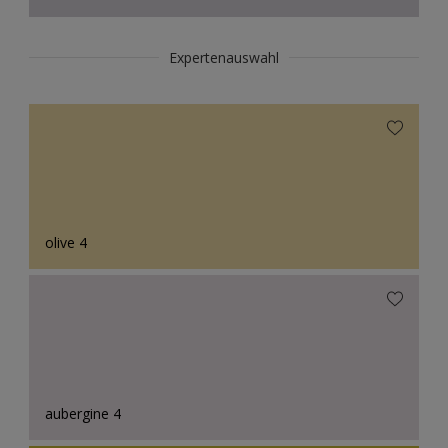
Expertenauswahl
olive 4
aubergine 4