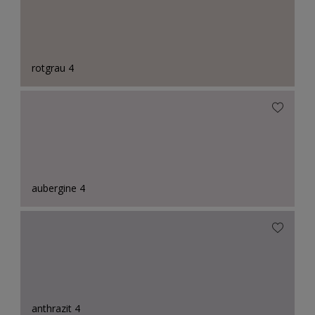
rotgrau 4
aubergine 4
anthrazit 4