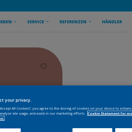
ARBEN
SERVICE
REFERENZEN
HÄNDLER
ct your privacy.
 “Accept All Cookies”, you agree to the storing of cookies on your device to enhanc
analyze site usage, and assist in our marketing efforts.
Cookie Statement for m
on.