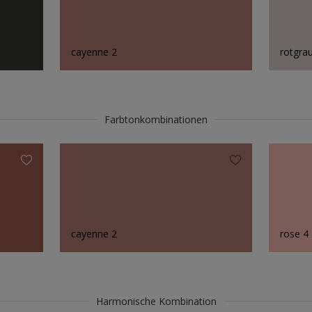
cayenne 2
rotgra
Farbtonkombinationen
cayenne 2
rose 4
Harmonische Kombination