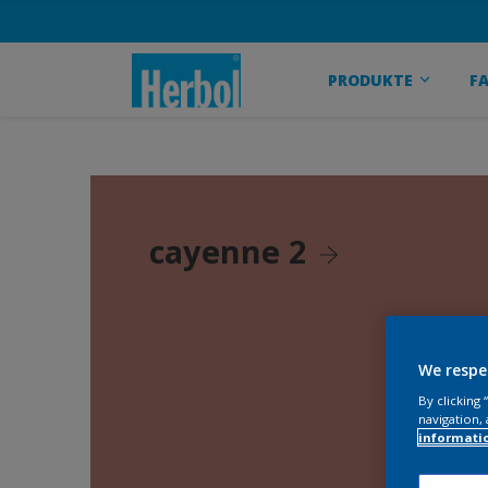
PRODUKTE
F
cayenne 2
We respe
By clicking
navigation, 
informati