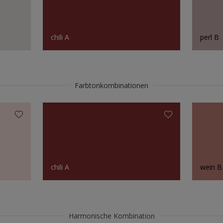
chili A
perl B
Farbtonkombinationen
chili A
wein B
Harmonische Kombination