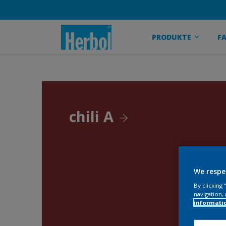
PRODUKTE
F
chili A
We respe
By clicking
navigation, 
informati