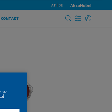
AT
DE
KONTAKT
e site
ore