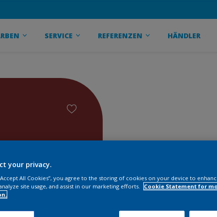
ARBEN
SERVICE
REFERENZEN
HÄNDLER
ct your privacy.
 “Accept All Cookies”, you agree to the storing of cookies on your device to enhanc
analyze site usage, and assist in our marketing efforts.
Cookie Statement for m
on.