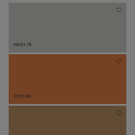
HN.01.79
D7.51.60