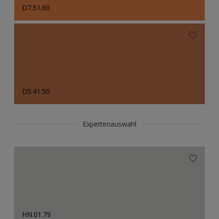
D7.51.60
D5.41.50
Expertenauswahl
HN.01.79