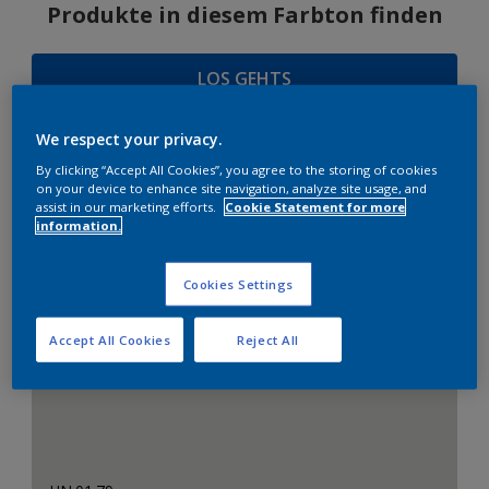
Produkte in diesem Farbton finden
LOS GEHTS
We respect your privacy.
By clicking “Accept All Cookies”, you agree to the storing of cookies
FARBAUSWAHL
on your device to enhance site navigation, analyze site usage, and
assist in our marketing efforts.
Cookie Statement for more
information.
Cookies Settings
Passende Neutralfarbtöne
Accept All Cookies
Reject All