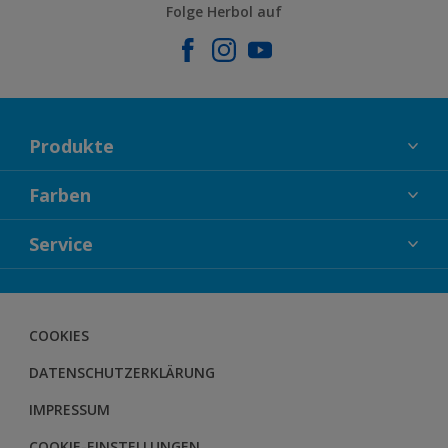
Folge Herbol auf
Produkte
FASSADENFARBEN
Farben
INNENFARBEN
KOLLEKTIONEN
Service
LACKE
FARBTRENDS
HOLZSCHUTZ
KONTAKT
FARBBERATUNG
GEWEBESYSTEM
HERBOL NACHRICHTEN
COOKIES
BODENSYSTEM
HERBOL WERBEMITTELSHOP
DATENSCHUTZERKLÄRUNG
SCHULUNGEN
IMPRESSUM
COOKIE-EINSTELLUNGEN