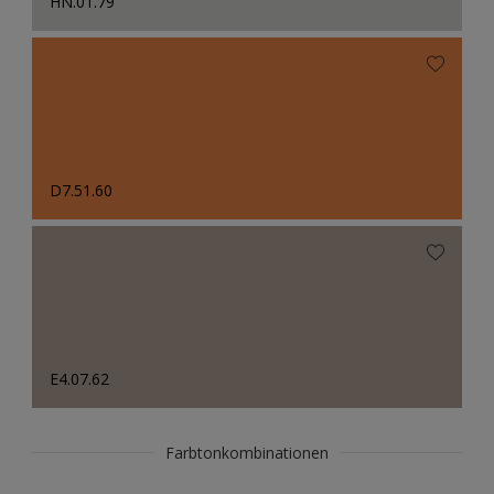
HN.01.79
D7.51.60
E4.07.62
Farbtonkombinationen