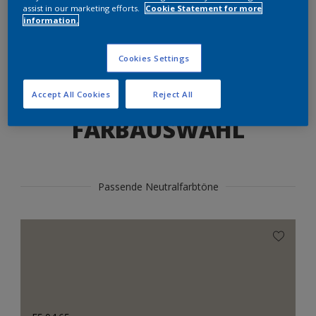
Produkte in diesem Farbton finden
assist in our marketing efforts.
Cookie Statement for more
information.
LOS GEHTS
Cookies Settings
Accept All Cookies
Reject All
FARBAUSWAHL
Passende Neutralfarbtöne