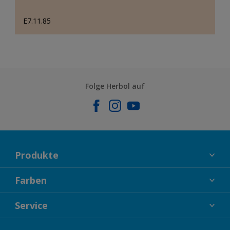
E7.11.85
Folge Herbol auf
Produkte
FASSADENFARBEN
Farben
INNENFARBEN
KOLLEKTIONEN
Service
LACKE
FARBTRENDS
HOLZSCHUTZ
KONTAKT