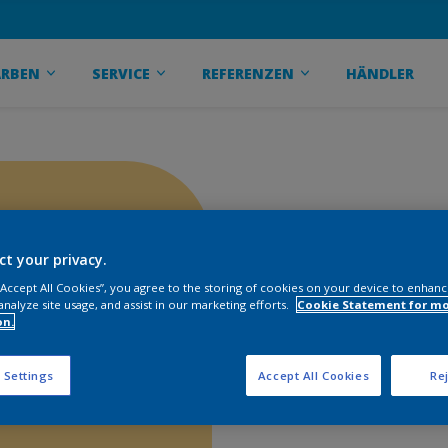
ARBEN
SERVICE
REFERENZEN
HÄNDLER
ct your privacy.
 “Accept All Cookies”, you agree to the storing of cookies on your device to enhanc
analyze site usage, and assist in our marketing efforts.
Cookie Statement for m
on.
 Settings
Accept All Cookies
Rej