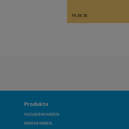
F6.38.78
Produkte
FASSADENFARBEN
INNENFARBEN