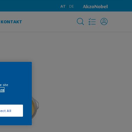
AT
DE
KONTAKT
e site
ore
ect All