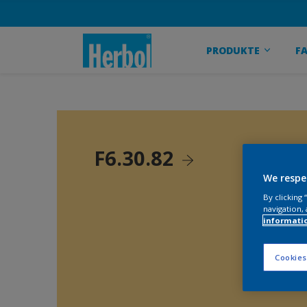
PRODUKTE
F
F6.30.82
We respe
By clicking
navigation, 
informati
Cookies