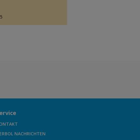
85
ervice
ONTAKT
ERBOL NACHRICHTEN