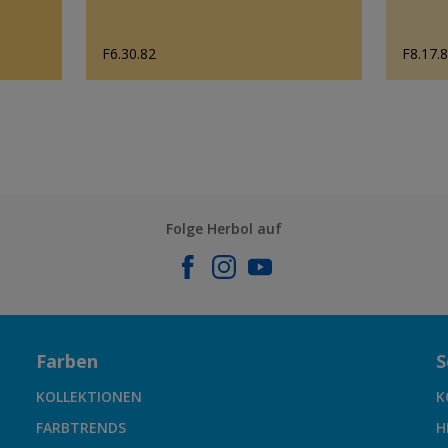
F6.30.82
F8.17.
Folge Herbol auf
Farben
S
KOLLEKTIONEN
K
FARBTRENDS
H