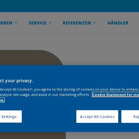
ARBEN
SERVICE
REFERENZEN
HÄNDLER
ct your privacy.
 “Accept All Cookies”, you agree to the storing of cookies on your device to enhanc
analyze site usage, and assist in our marketing efforts.
Cookie Statement for m
on.
 Settings
Accept All Cookies
Rej