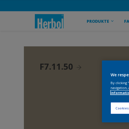
PRODUKTE
F
F7.11.50
We respe
By clicking
navigation, 
informati
Cookies