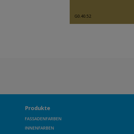
G0.40.52
Produkte
FASSADENFARBEN
INNENFARBEN