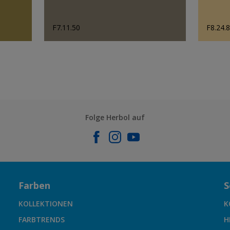
F7.11.50
F8.24.
Folge Herbol auf
Farben
S
KOLLEKTIONEN
K
FARBTRENDS
H