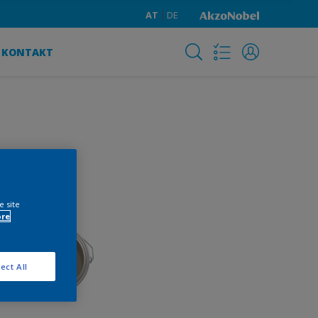
AT
DE
KONTAKT
e site
ore
ect All