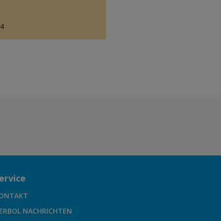
84
ervice
ONTAKT
ERBOL NACHRICHTEN