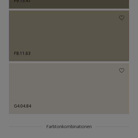
F9.15.47
F8.11.63
G4.04.84
Farbtonkombinationen