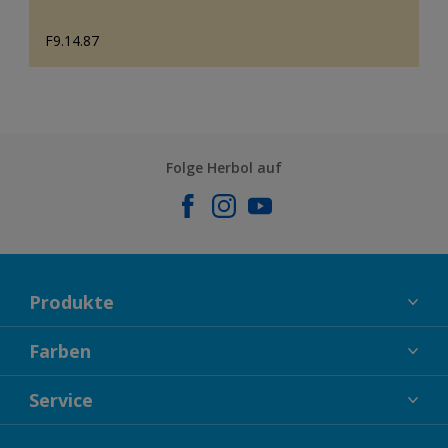
F9.14.87
Folge Herbol auf
Produkte
FASSADENFARBEN
Farben
INNENFARBEN
KOLLEKTIONEN
Service
LACKE
FARBTRENDS
HOLZSCHUTZ
KONTAKT