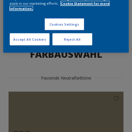
Produkte in diesem Farbton finden
assist in our marketing efforts.
Cookie Statement for more
information.
LOS GEHTS
Cookies Settings
Accept All Cookies
Reject All
FARBAUSWAHL
Passende Neutralfarbtöne