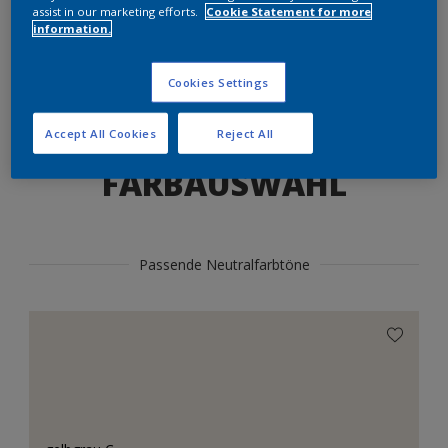
Produkte in diesem Farbton finden
assist in our marketing efforts.
Cookie Statement for more
information.
LOS GEHTS
Cookies Settings
Accept All Cookies
Reject All
FARBAUSWAHL
Passende Neutralfarbtöne