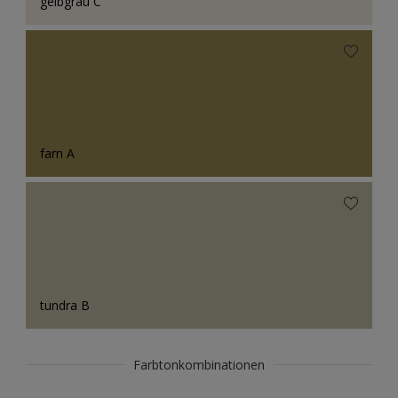
gelbgrau C
farn A
tundra B
Farbtonkombinationen