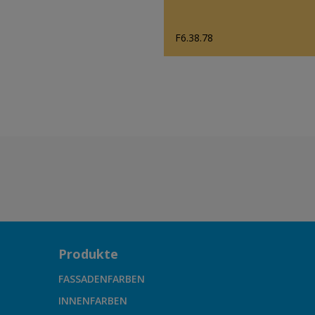
F6.38.78
Produkte
FASSADENFARBEN
INNENFARBEN