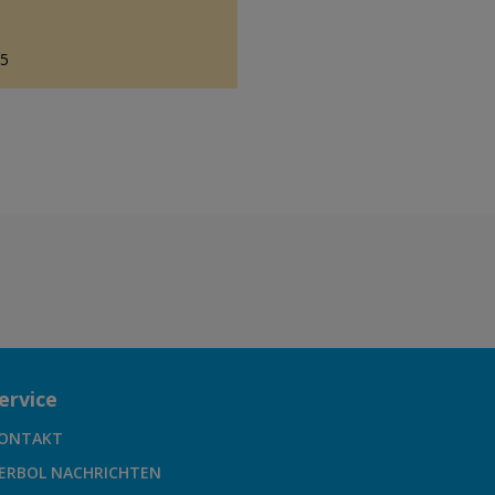
85
ervice
ONTAKT
ERBOL NACHRICHTEN