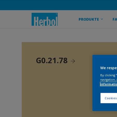
PRODUKTE
F
G0.21.78
We respe
By clicking
navigation, 
informati
Cookies