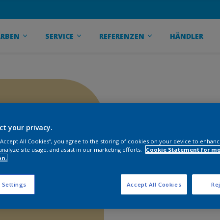
ARBEN
SERVICE
REFERENZEN
HÄNDLER
ct your privacy.
 “Accept All Cookies”, you agree to the storing of cookies on your device to enhanc
analyze site usage, and assist in our marketing efforts.
Cookie Statement for m
on.
 Settings
Accept All Cookies
Rej