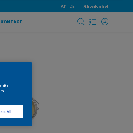
AT
DE
KONTAKT
e site
ore
ect All