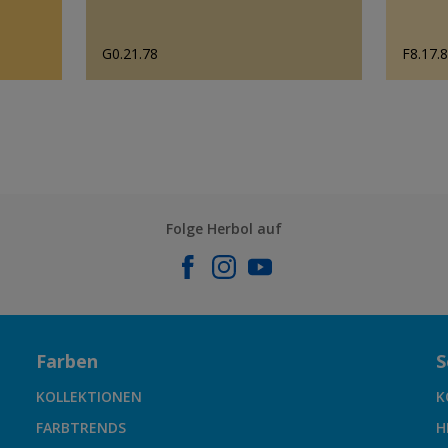
G0.21.78
F8.17.
Folge Herbol auf
Farben
S
KOLLEKTIONEN
K
FARBTRENDS
H