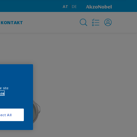
AT
DE
KONTAKT
e site
ore
ect All