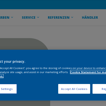
ARBEN
SERVICE
REFERENZEN
HÄNDLER
ct your privacy.
 “Accept All Cookies”, you agree to the storing of cookies on your device to enhanc
analyze site usage, and assist in our marketing efforts.
Cookie Statement for m
on.
 Settings
Accept All Cookies
Rej