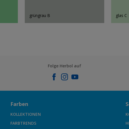
grüngrau B
glas C
Folge Herbol auf
Farben
S
KOLLEKTIONEN
K
FARBTRENDS
H