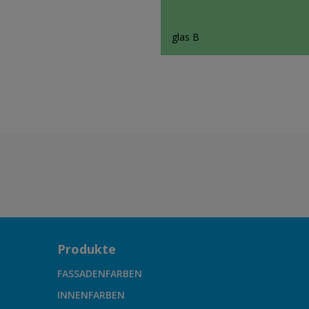
glas B
Produkte
FASSADENFARBEN
INNENFARBEN