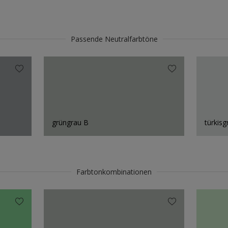
Passende Neutralfarbtöne
grüngrau B
türkisg
Farbtonkombinationen