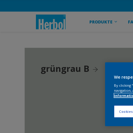
PRODUKTE
F
grüngrau B
We respe
By clicking
navigation, 
informati
Cookies