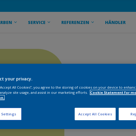
ARBEN
SERVICE
REFERENZEN
HÄNDLER
ct your privacy.
 “Accept All Cookies”, you agree to the storing of cookies on your device to enhanc
analyze site usage, and assist in our marketing efforts.
Cookie Statement for m
on.
 Settings
Accept All Cookies
Rej