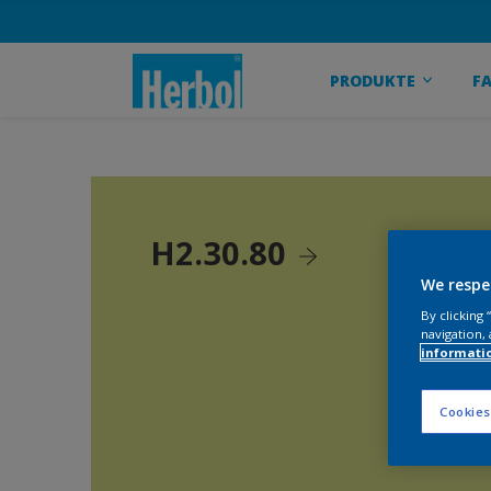
PRODUKTE
F
H2.30.80
We respe
By clicking
navigation, 
informati
Cookies