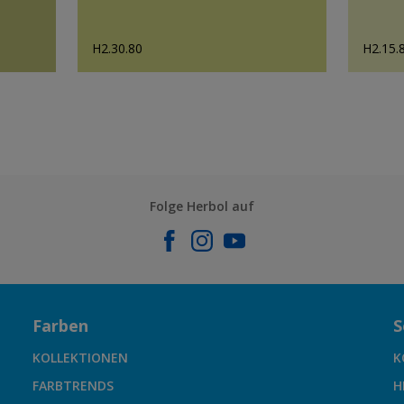
H2.30.80
H2.15.
Folge Herbol auf
Farben
S
KOLLEKTIONEN
K
FARBTRENDS
H