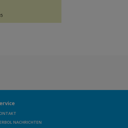
85
ervice
ONTAKT
ERBOL NACHRICHTEN