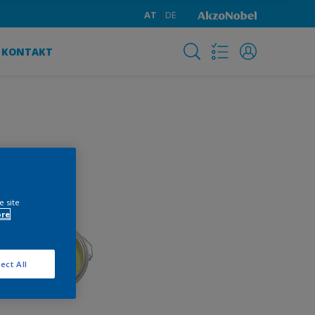
AT
DE
KONTAKT
e site
ore
ect All