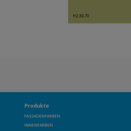
H2.30.70
Produkte
FASSADENFARBEN
INNENFARBEN