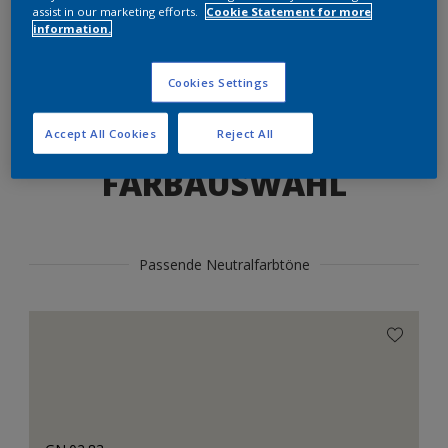
Produkte in diesem Farbton finden
assist in our marketing efforts.
Cookie Statement for more
information.
LOS GEHTS
Cookies Settings
Accept All Cookies
Reject All
FARBAUSWAHL
Passende Neutralfarbtöne