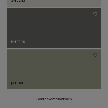
GN.02.83
HN.02.40
J0.10.60
Farbtonkombinationen