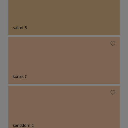
safari B
kürbis C
sanddorn C