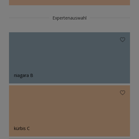
Expertenauswahl
niagara B
kürbis C