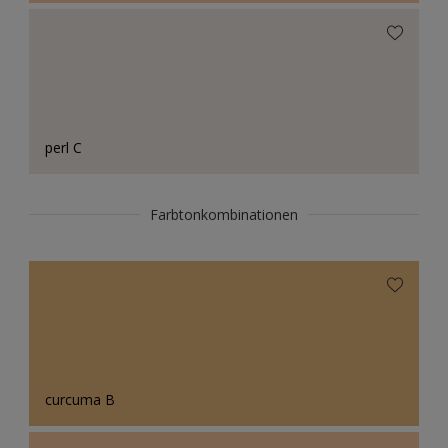
perl C
Farbtonkombinationen
curcuma B