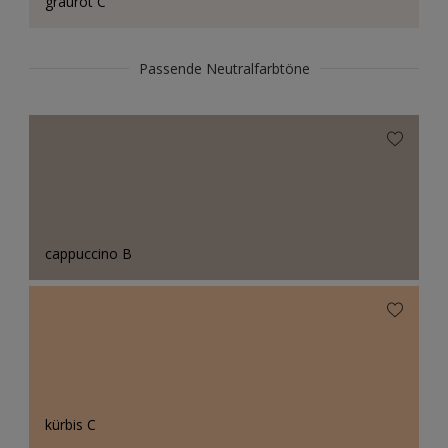
graurot C
Passende Neutralfarbtöne
cappuccino B
kürbis C