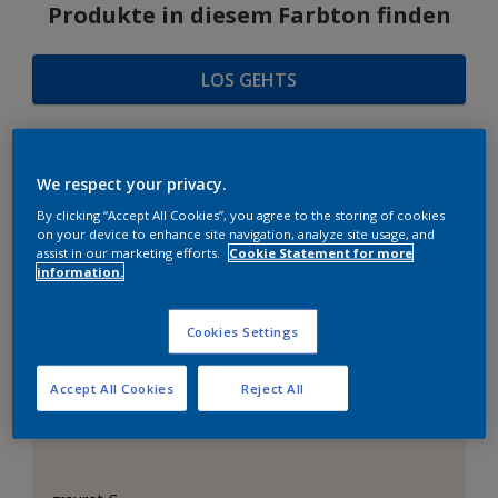
Produkte in diesem Farbton finden
LOS GEHTS
We respect your privacy.
FARBAUSWAHL
By clicking “Accept All Cookies”, you agree to the storing of cookies
on your device to enhance site navigation, analyze site usage, and
assist in our marketing efforts.
Cookie Statement for more
information.
Das perfekte Weiß
Cookies Settings
Accept All Cookies
Reject All