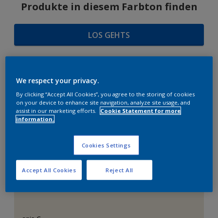
Produkte in diesem Farbton finden
LOS GEHTS
We respect your privacy.
FARBAUSWAHL
By clicking “Accept All Cookies”, you agree to the storing of cookies
on your device to enhance site navigation, analyze site usage, and
assist in our marketing efforts.
Cookie Statement for more
information.
Das perfekte Weiß
Cookies Settings
Accept All Cookies
Reject All