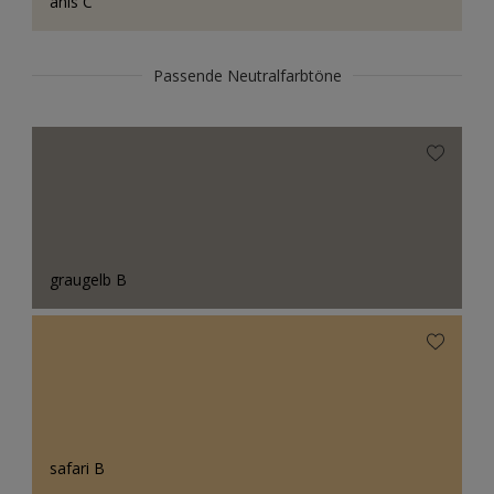
anis C
Passende Neutralfarbtöne
graugelb B
safari B