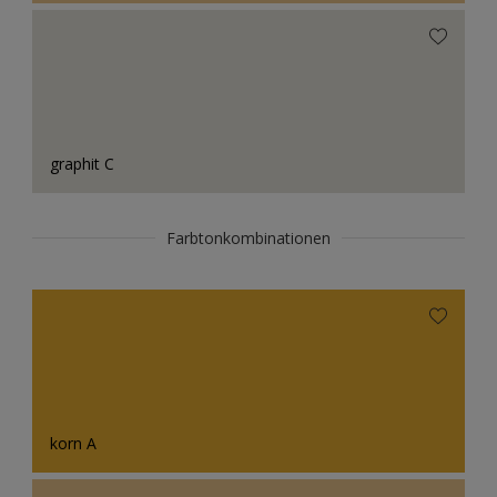
graphit C
Farbtonkombinationen
korn A