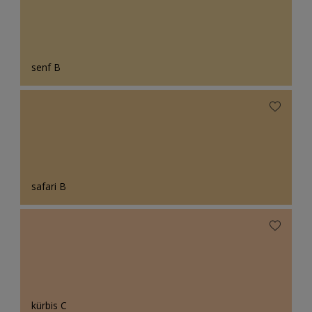
senf B
safari B
kürbis C