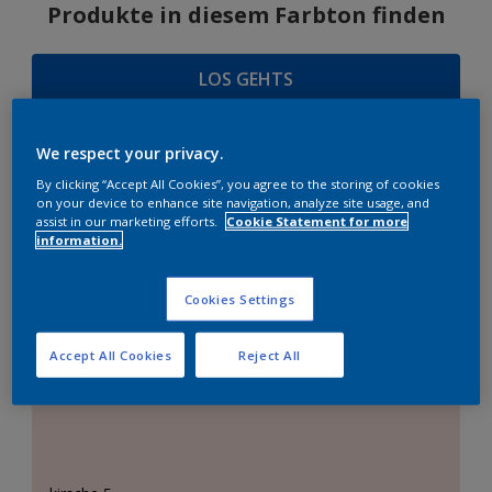
Produkte in diesem Farbton finden
LOS GEHTS
We respect your privacy.
By clicking “Accept All Cookies”, you agree to the storing of cookies
FARBAUSWAHL
on your device to enhance site navigation, analyze site usage, and
assist in our marketing efforts.
Cookie Statement for more
information.
Das perfekte Weiß
Cookies Settings
Accept All Cookies
Reject All