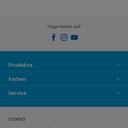
Folge Herbol auf
Produkte
FASSADENFARBEN
Farben
INNENFARBEN
KOLLEKTIONEN
Service
LACKE
FARBTRENDS
HOLZSCHUTZ
KONTAKT
FARBBERATUNG
GEWEBESYSTEM
HERBOL NACHRICHTEN
COOKIES
BODENSYSTEM
HERBOL WERBEMITTELSHOP