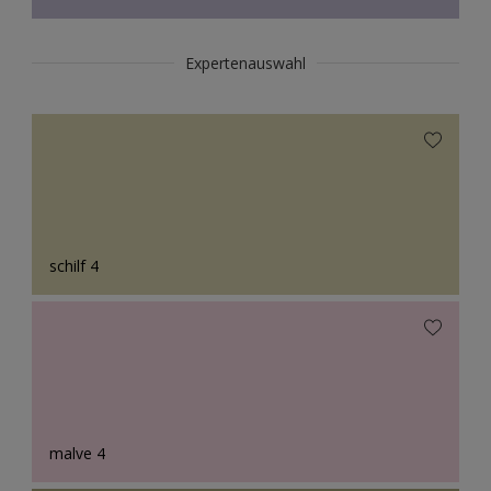
Expertenauswahl
schilf 4
malve 4