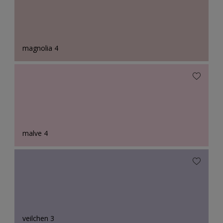
magnolia 4
malve 4
veilchen 3