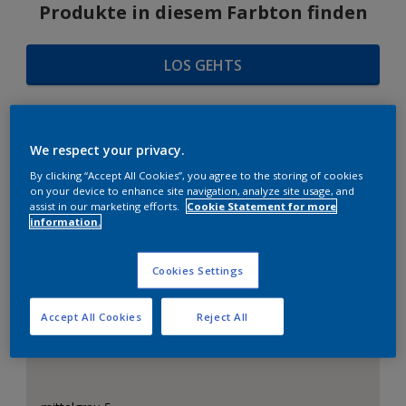
Produkte in diesem Farbton finden
LOS GEHTS
We respect your privacy.
FARBAUSWAHL
By clicking “Accept All Cookies”, you agree to the storing of cookies
on your device to enhance site navigation, analyze site usage, and
assist in our marketing efforts.
Cookie Statement for more
information.
Das perfekte Weiß
Cookies Settings
Accept All Cookies
Reject All