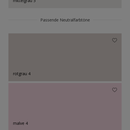
mittelgrau 5
Passende Neutralfarbtöne
rotgrau 4
malve 4