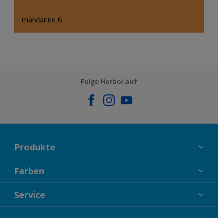
mandarine B
Folge Herbol auf
Produkte
FASSADENFARBEN
Farben
INNENFARBEN
KOLLEKTIONEN
Service
LACKE
FARBTRENDS
HOLZSCHUTZ
KONTAKT