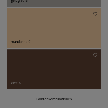
gelbgrau B
mandarine C
zimt A
Farbtonkombinationen