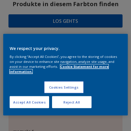
Produkte in diesem Farbton finden
LOS GEHTS
We respect your privacy.
FARBAUSWAHL
By clicking “Accept All Cookies”, you agree to the storing of cookies
on your device to enhance site navigation, analyze site usage, and
assist in our marketing efforts.
Cookie Statement for more
information.
Das perfekte Weiß
Cookies Settings
Accept All Cookies
Reject All