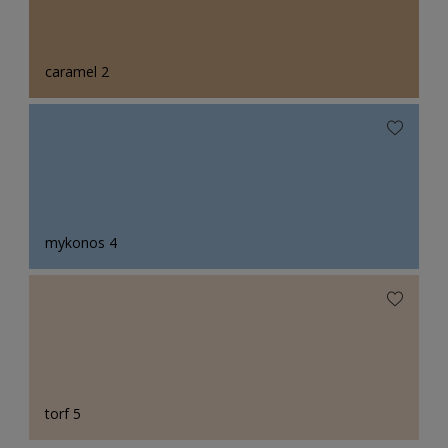
caramel 2
mykonos 4
torf 5