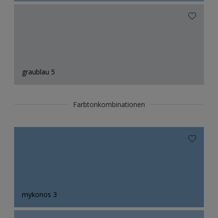
graublau 5
Farbtonkombinationen
mykonos 3