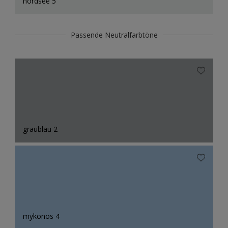
nordsee 5
Passende Neutralfarbtöne
graublau 2
mykonos 4