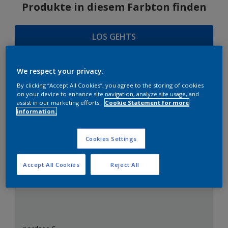
Produkte in diesem Farbton finden
LOS GEHTS
We respect your privacy.
By clicking “Accept All Cookies”, you agree to the storing of cookies
FARBAUSWAHL
on your device to enhance site navigation, analyze site usage, and
assist in our marketing efforts.
Cookie Statement for more
information.
Das perfekte Weiß
Cookies Settings
Accept All Cookies
Reject All