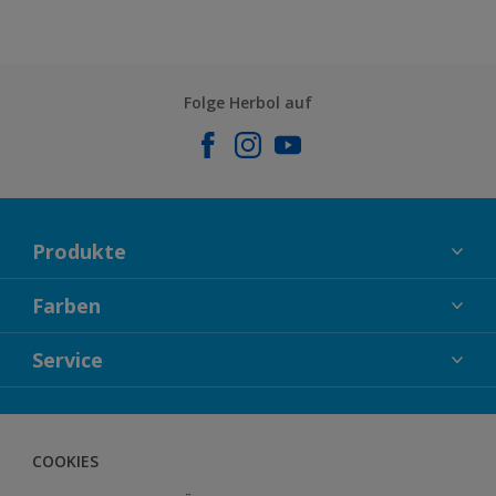
Folge Herbol auf
Produkte
FASSADENFARBEN
Farben
INNENFARBEN
KOLLEKTIONEN
Service
LACKE
FARBTRENDS
HOLZSCHUTZ
KONTAKT
FARBBERATUNG
GEWEBESYSTEM
HERBOL NACHRICHTEN
COOKIES
BODENSYSTEM
HERBOL WERBEMITTELSHOP