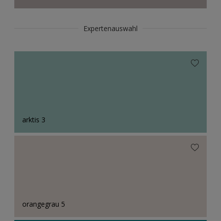
Expertenauswahl
arktis 3
orangegrau 5