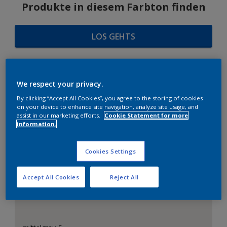
Produkte in diesem Farbton finden
LOS GEHTS
We respect your privacy.
FARBAUSWAHL
By clicking “Accept All Cookies”, you agree to the storing of cookies
on your device to enhance site navigation, analyze site usage, and
assist in our marketing efforts.
Cookie Statement for more
information.
Das perfekte Weiß
Cookies Settings
Accept All Cookies
Reject All