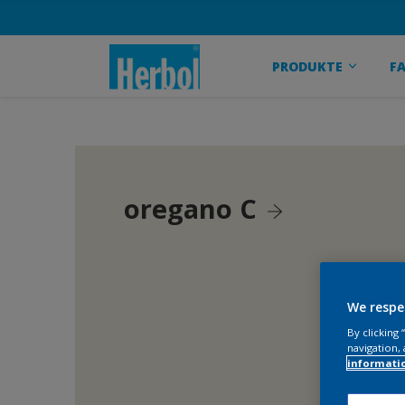
PRODUKTE
F
oregano C
We respe
By clicking
navigation, 
informati