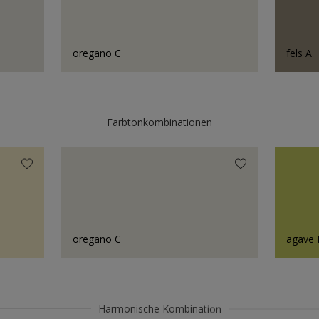
oregano C
fels A
Farbtonkombinationen
oregano C
agave 
Harmonische Kombination