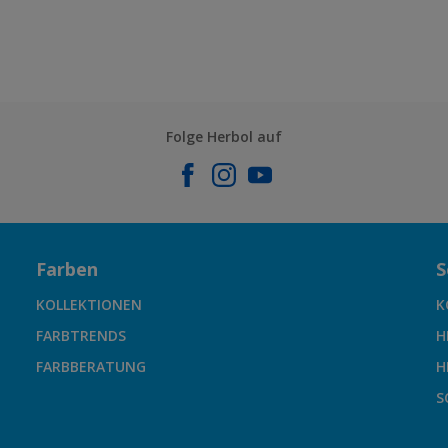
Folge Herbol auf
Farben
S
KOLLEKTIONEN
K
FARBTRENDS
H
FARBBERATUNG
H
S