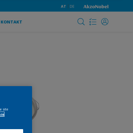
AT
DE
KONTAKT
e site
ore