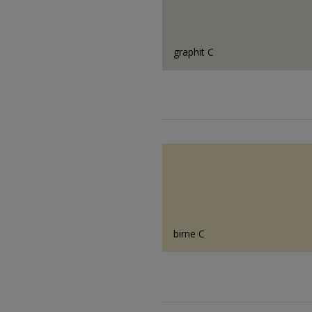
graphit C
birne C