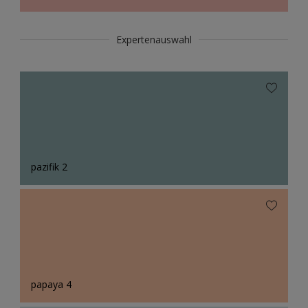
Expertenauswahl
pazifik 2
papaya 4