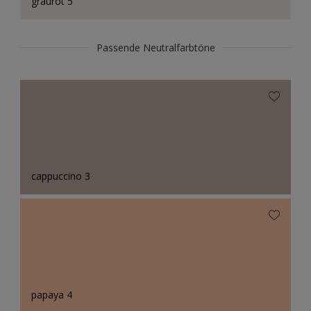
graurot 5
Passende Neutralfarbtöne
cappuccino 3
papaya 4