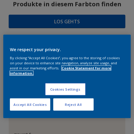
Produkte in diesem Farbton finden
LOS GEHTS
We respect your privacy.
FARBAUSWAHL
By clicking “Accept All Cookies”, you agree to the storing of cookies
on your device to enhance site navigation, analyze site usage, and
assist in our marketing efforts.
Cookie Statement for more
information.
Das perfekte Weiß
Cookies Settings
Accept All Cookies
Reject All