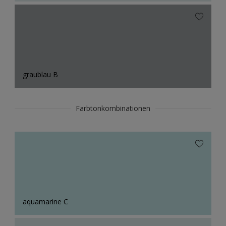
graublau B
Farbtonkombinationen
aquamarine C