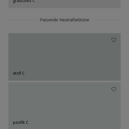
grautürkis C
Passende Neutralfarbtöne
atoll C
pazifik C