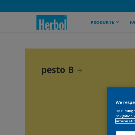
PRODUKTE
F
pesto B
We respe
By clicking
navigation, 
informati