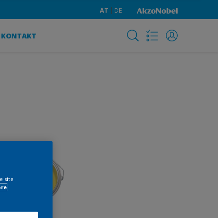
AT
DE
KONTAKT
e site
ore