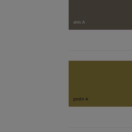
anis A
pesto A