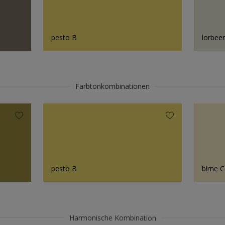
pesto B
lorbee
Farbtonkombinationen
pesto B
birne C
Harmonische Kombination