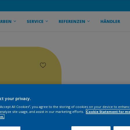
ARBEN
SERVICE
REFERENZEN
HÄNDLER
ct your privacy.
 “Accept All Cookies”, you agree to the storing of cookies on your device to enhanc
analyze site usage, and assist in our marketing efforts.
Cookie Statement for m
on.