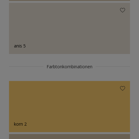
anis 5
Farbtonkombinationen
korn 2