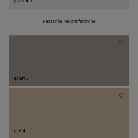
graurot 5
Passende Neutralfarbtöne
achat 3
ried 4