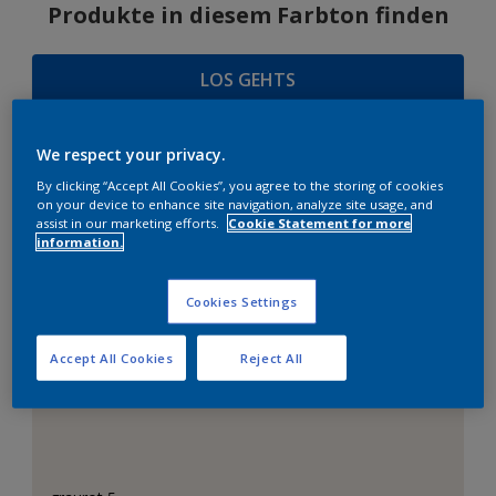
Produkte in diesem Farbton finden
LOS GEHTS
We respect your privacy.
By clicking “Accept All Cookies”, you agree to the storing of cookies
FARBAUSWAHL
on your device to enhance site navigation, analyze site usage, and
assist in our marketing efforts.
Cookie Statement for more
information.
Das perfekte Weiß
Cookies Settings
Accept All Cookies
Reject All