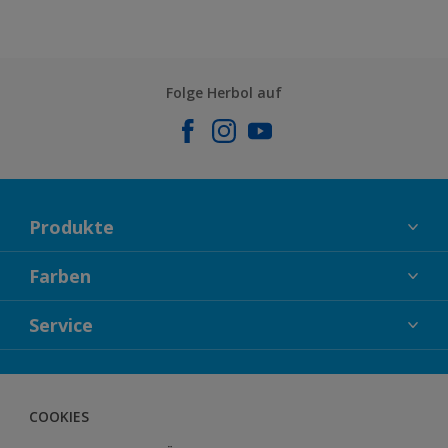
Folge Herbol auf
Produkte
FASSADENFARBEN
Farben
INNENFARBEN
KOLLEKTIONEN
Service
LACKE
FARBTRENDS
HOLZSCHUTZ
KONTAKT
FARBBERATUNG
GEWEBESYSTEM
HERBOL NACHRICHTEN
COOKIES
BODENSYSTEM
HERBOL WERBEMITTELSHOP