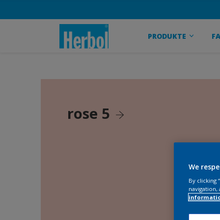
PRODUKTE
F
rose 5
We respe
By clicking
navigation, 
informati