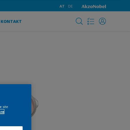
AT
DE
KONTAKT
e site
ore