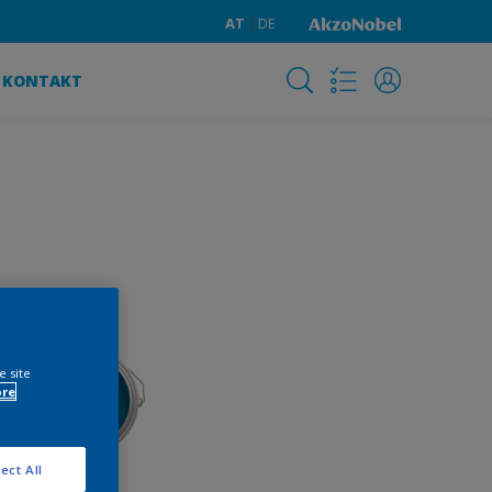
AT
DE
KONTAKT
e site
ore
ect All