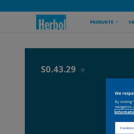
PRODUKTE
F
S0.43.29
We respe
By clicking
navigation, 
informati
Cookies