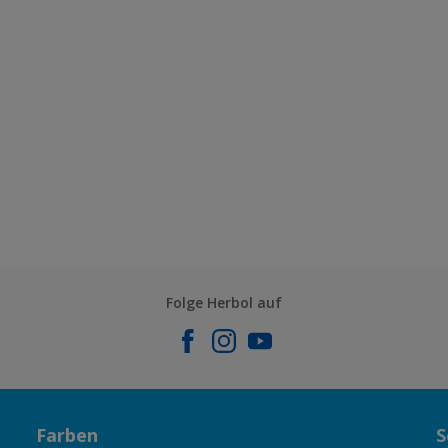
S0.43.29
Folge Herbol auf
Farben
S