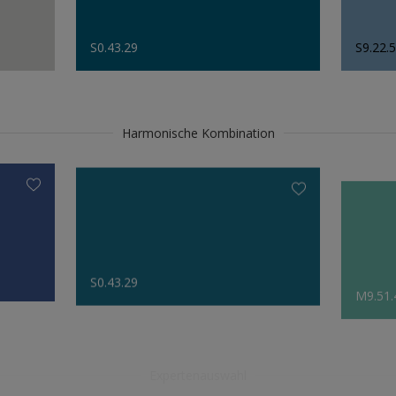
S0.43.29
S9.22.
Harmonische Kombination
S0.43.29
M9.51.
Expertenauswahl