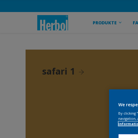
PRODUKTE
F
safari 1
We respe
By clicking
navigation, 
informati