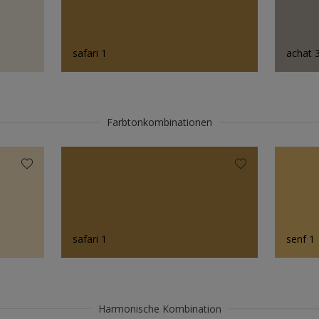
safari 1
achat 
Farbtonkombinationen
safari 1
senf 1
Harmonische Kombination