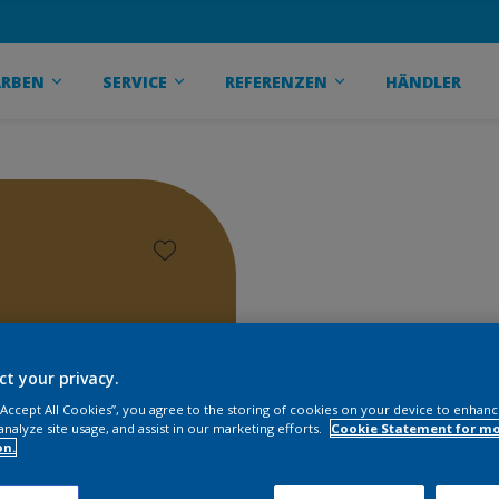
ARBEN
SERVICE
REFERENZEN
HÄNDLER
ct your privacy.
 “Accept All Cookies”, you agree to the storing of cookies on your device to enhanc
analyze site usage, and assist in our marketing efforts.
Cookie Statement for m
on.