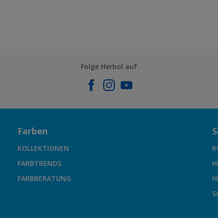
Folge Herbol auf
Farben
S
KOLLEKTIONEN
K
FARBTRENDS
H
FARBBERATUNG
H
S