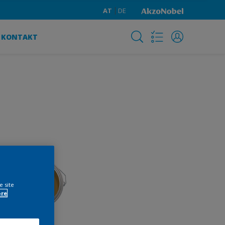
AT
DE
KONTAKT
e site
ore