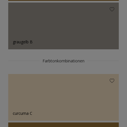
graugelb B
Farbtonkombinationen
curcuma C