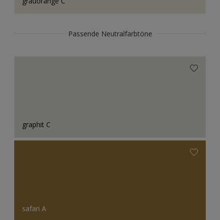
grauorange C
Passende Neutralfarbtöne
graphit C
safari A