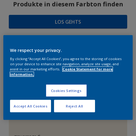
Produkte in diesem Farbton finden
LOS GEHTS
We respect your privacy.
FARBAUSWAHL
By clicking “Accept All Cookies”, you agree to the storing of cookies
on your device to enhance site navigation, analyze site usage, and
assist in our marketing efforts.
Cookie Statement for more
information.
Das perfekte Weiß
Cookies Settings
Accept All Cookies
Reject All