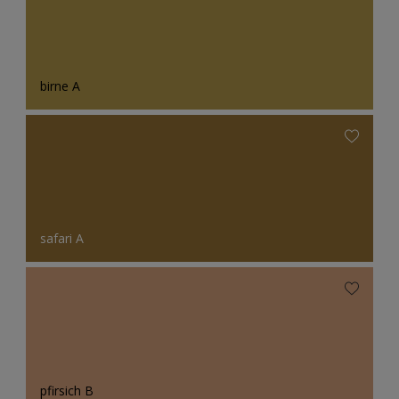
birne A
safari A
pfirsich B