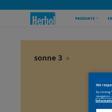
PRODUKTE
F
sonne 3
We respe
By clicking
navigation, 
informati