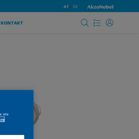
AT
DE
KONTAKT
e site
ore