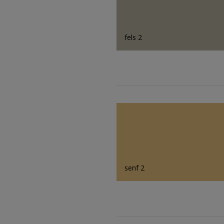
fels 2
senf 2