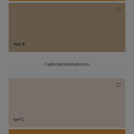
ried B
Farbtonkombinationen
torf C