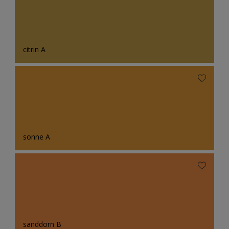
citrin A
sonne A
sanddorn B