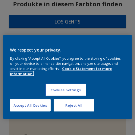
Produkte in diesem Farbton finden
LOS GEHTS
We respect your privacy.
FARBAUSWAHL
By clicking “Accept All Cookies”, you agree to the storing of cookies
on your device to enhance site navigation, analyze site usage, and
assist in our marketing efforts.
Cookie Statement for more
information.
Das perfekte Weiß
Cookies Settings
Accept All Cookies
Reject All