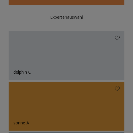
Expertenauswahl
delphin C
sonne A