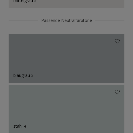
mittelgrau 5
Passende Neutralfarbtöne
blaugrau 3
stahl 4