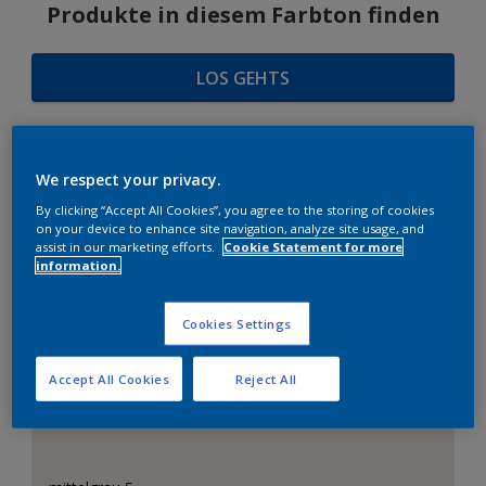
Produkte in diesem Farbton finden
LOS GEHTS
We respect your privacy.
FARBAUSWAHL
By clicking “Accept All Cookies”, you agree to the storing of cookies
on your device to enhance site navigation, analyze site usage, and
assist in our marketing efforts.
Cookie Statement for more
information.
Das perfekte Weiß
Cookies Settings
Accept All Cookies
Reject All