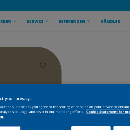
ARBEN
SERVICE
REFERENZEN
HÄNDLER
ct your privacy.
 “Accept All Cookies”, you agree to the storing of cookies on your device to enhanc
analyze site usage, and assist in our marketing efforts.
Cookie Statement for m
on.