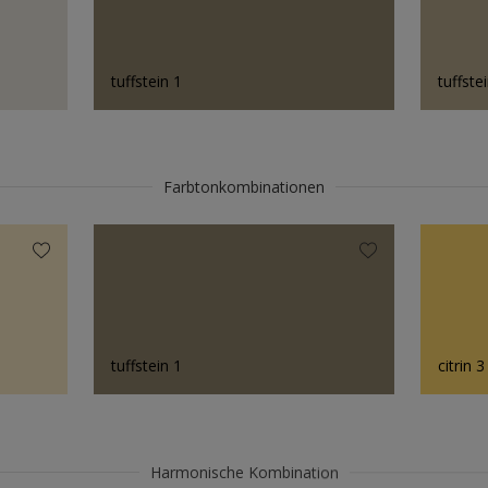
tuffstein 1
tuffste
Farbtonkombinationen
tuffstein 1
citrin 3
Harmonische Kombination