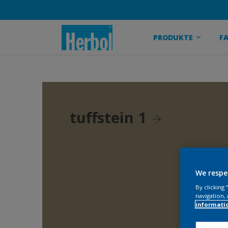
PRODUKTE
F
tuffstein 1
We respe
By clicking
navigation, 
informati