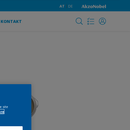
AT
DE
KONTAKT
e site
ore