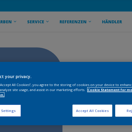
ARBEN
SERVICE
REFERENZEN
HÄNDLER
ct your privacy.
 “Accept All Cookies”, you agree to the storing of cookies on your device to enhanc
analyze site usage, and assist in our marketing efforts.
Cookie Statement for m
on.
 Settings
Accept All Cookies
Rej