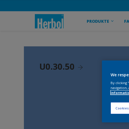
PRODUKTE
F
U0.30.50
We respe
By clicking
navigation, 
informati
Cookies