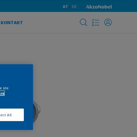
AT
DE
KONTAKT
e site
ore
ect All