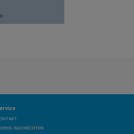
70
ervice
ONTAKT
ERBOL NACHRICHTEN