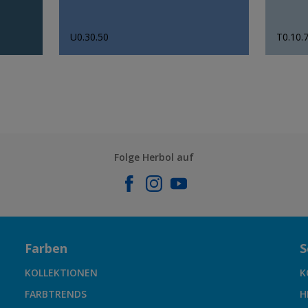
U0.30.50
T0.10.
Folge Herbol auf
Farben
S
KOLLEKTIONEN
K
FARBTRENDS
H