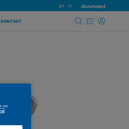
AT
DE
KONTAKT
e site
ore