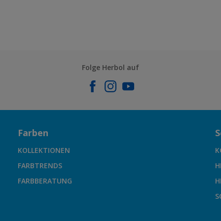
Folge Herbol auf
Farben
S
KOLLEKTIONEN
K
FARBTRENDS
H
FARBBERATUNG
H
S