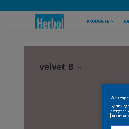
PRODUKTE
F
velvet B
We respe
By clicking
navigation, 
informati