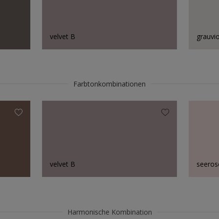
velvet B
grauvio
Farbtonkombinationen
velvet B
seeros
Harmonische Kombination