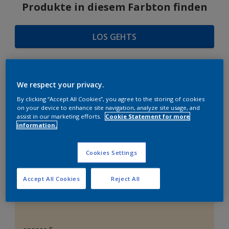
Produkte in diesem Farbton finden
LOS GEHTS
We respect your privacy.
FARBAUSWAHL
By clicking “Accept All Cookies”, you agree to the storing of cookies
on your device to enhance site navigation, analyze site usage, and
assist in our marketing efforts.
Cookie Statement for more
information.
Das perfekte Weiß
Cookies Settings
Accept All Cookies
Reject All