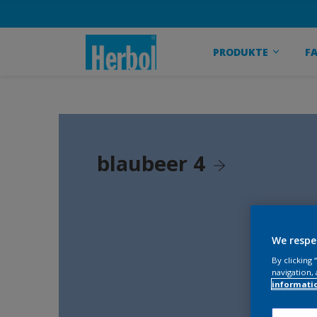
PRODUKTE
F
blaubeer 4
We respe
By clicking
navigation, 
informati