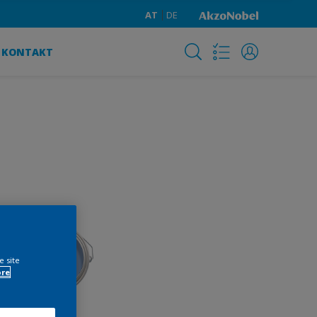
AT
DE
KONTAKT
e site
ore